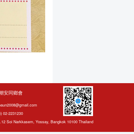
潮安同鄉會
oaun2008@gmail.com
) 02-2231230
12 Soi Narkkasem, Yossay, Bangkok 10100 Thailand