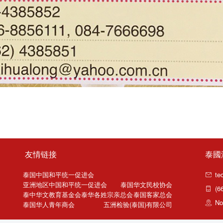
友情链接
泰國
泰国中国和平统一促进会
te
亚洲地区中国和平统一促进会
泰国华文民校协会
(66
泰中华文教育基金会
泰华各姓宗亲总会
泰国客家总会
No.
泰国华人青年商会
五洲检验(泰国)有限公司