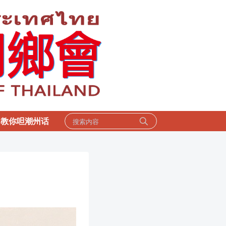
教你呾潮州话