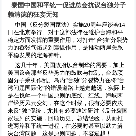
泰国中国和平统一促进总会
抗议台独分子
赖清德的狂妄无知
中国《反分裂国家法》实施
20周年座谈会14
日在北京举行。对于这部法律在维护台海和平
稳定方面发挥的重要作用，对打击“台独”分裂势
力的嚣张气焰起到震慑作用，是推动两岸关系
平稳发展的定海神针。
这几十年，美国政府以台制华的需要，加上
美国议会那些反华势力的鼓吹与搅乱，台岛顽
固分子乘机作乱。岛内
“台独”分裂势力在将“台
湾问题国际化”的错误道路上越走越远，实际上
是在挑衅一个中国原则的底线、红线。海峡两
岸经历风云变幻，在这个时候，很有必要依法
来反“独”促统，尤其有必要通过研讨《反分裂国
家法》的实施，回顾历史、总结经验，从而推
进两岸和平统一进程，在必要时甚至以武力解
决台湾问题。这是原则问题，不容逾越！