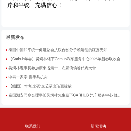
岸和平统一充满信心！
最新发布
泰国中国和平统一促进总会抗议台独分子赖清德的狂妄无知
【Carhub年会】吴炳林辖下Carhub汽车服务中心2025年新春联欢会
吳炳林理事長參加廣東省第十二次歸僑僑眷代表大會
中泰一家亲 携手共抗灾
【组图】“华灿之夜”文艺演出璀璨绽放
泰国潮安同乡会理事长吴炳林先生辖下CARHUB 汽车服务中心 隆重开业服务热线电话096-663-2666 / 02-003-9300
联系我们
新闻活动