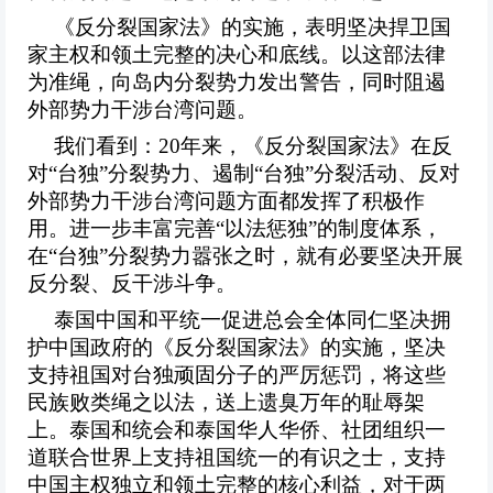
《反分裂国家法》的实施，表明坚决捍卫国
家主权和领土完整的决心和底线。以这部法律
为准绳，向岛内分裂势力发出警告，同时阻遏
外部势力干涉台湾问题。
我们看到：
20年来，《反分裂国家法》在反
对“台独”分裂势力、遏制“台独”分裂活动、反对
外部势力干涉台湾问题方面都发挥了积极作
用。进一步丰富完善“以法惩独”的制度体系，
在“台独”分裂势力嚣张之时，就有必要坚决开展
反分裂、反干涉斗争。
泰国中国和平统一促进总会全体同仁坚决拥
护中国政府的《反分裂国家法》的实施，坚决
支持祖国对台独顽固分子的严厉惩罚，将这些
民族败类绳之以法，送上遗臭万年的耻辱架
上。泰国和统会和泰国华人华侨、社团组织一
道联
合
世界上支持祖国统一的有识之士，支持
中国主权独立和领土完整的核心利益，对于两