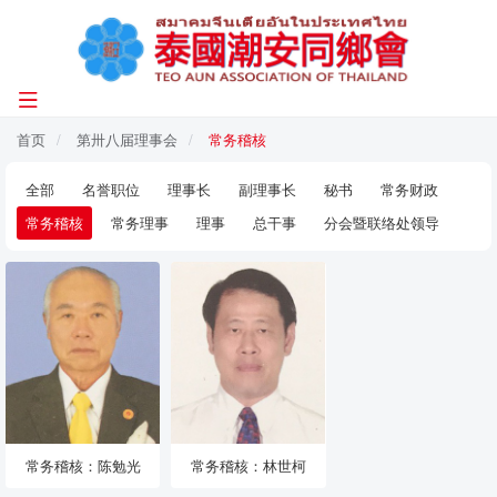
首页
第卅八届理事会
常务稽核
全部
名誉职位
理事长
副理事长
秘书
常务财政
常务稽核
常务理事
理事
总干事
分会暨联络处领导
常务稽核：陈勉光
常务稽核：林世柯