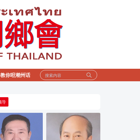
教你呾潮州话
领导