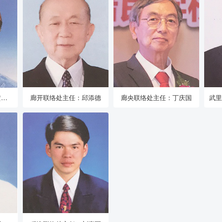
素可秦联络处主任：黄惠珠
廊开联络处主任：邱添德
廊央联络处主任：丁庆国