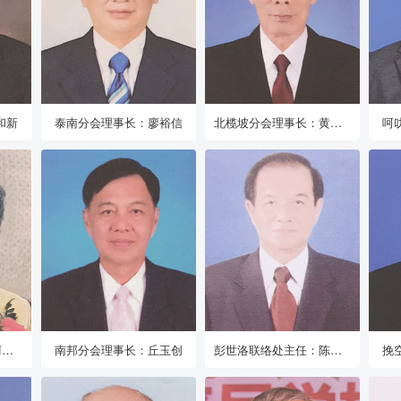
和新
泰南分会理事长：廖裕信
北榄坡分会理事长：黄镇鹏
呵
春武里分会理事长：柯瑞娇
南邦分会理事长：丘玉创
彭世洛联络处主任：陈展阳
挽