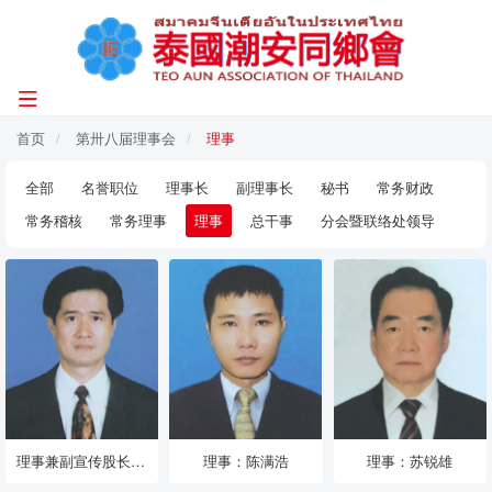
首页
第卅八届理事会
理事
全部
名誉职位
理事长
副理事长
秘书
常务财政
常务稽核
常务理事
理事
总干事
分会暨联络处领导
理事兼副宣传股长：陈哲生
理事：陈满浩
理事：苏锐雄