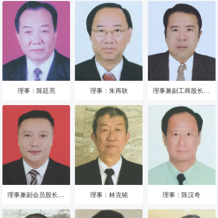
理事：陈廷亮
理事：朱再耿
理事兼副工商股长：陈英强
理事兼副会员股长：陈耀茂
理事：林克铭
理事：陈汉奇